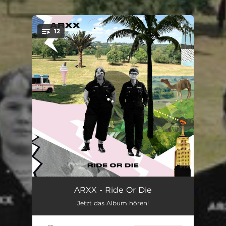
.
12
You're all set!
Baby Uh Huh
02:49
ARXX - Ride Or Die
Jetzt das Album hören!
Deep
03:00