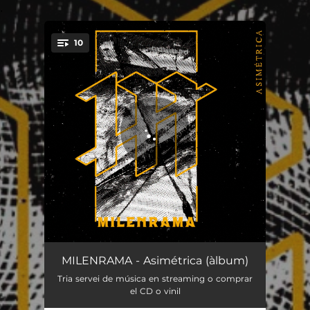
.
10
You're all set!
Yo También
03:27
MILENRAMA - Asimétrica (àlbum)
Tria servei de música en streaming o comprar
Es Ley
03:46
el CD o vinil