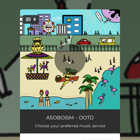
8
You're all set!
YOU
02:44
ASOBOiSM - OOTD
Choose your preferred music service
TOTSUKA (feat. サイプレス上野)
03:45