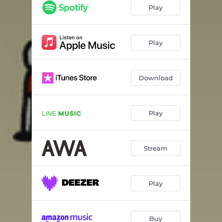
HAPPOUBIZIN
03:49
Play
UCHOTEN
04:18
スクランブルメンタル
03:52
Play
Uwagaki
03:11
Download
Whateva♡ (feat. issei)
03:58
ナイーブ
03:58
Play
Stream
Play
Buy