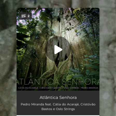
2
You're all set!
Filha de Caboclo (feat. Cátia do Acarajé, Cristovão Bastos & Oslo Strings)
00:40
Atlântica Senhora
Pedro Miranda feat. Cátia do Acarajé, Cristóvão
Atlântica Senhora (feat. Oslo Strings, Cristovão Bastos & Cátia do Acarajé)
04:10
Bastos e Oslo Strings