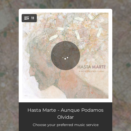
.
11
You're all set!
Tenemos Suerte
04:01
Hasta Marte - Aunque Podamos
Olvidar
Sin Ti (Un Febrero Más)
03:53
Choose your preferred music service