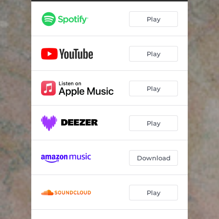
No Hay Sombras
03:44
Play
Qué Barbaridad
03:55
Reina Del Mar
04:07
Play
La Memoria / El Perdón
01:46
Hasta Los Huesos
03:26
Play
La Rabia Es Lo Último Que Se Pierde
03:53
Todo Lo Que Aprendí De Ti (Lo Siento)
03:44
Play
Luciérnagas
03:17
El Recuerdo
03:53
Download
Play