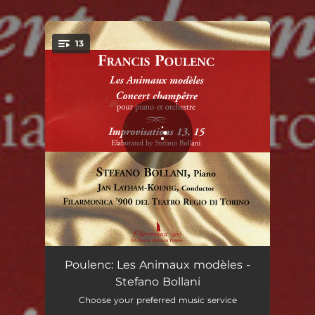
13
You're all set!
Les Animaux modèles
03:33
Poulenc: Les Animaux modèles -
Stefano Bollani
Les Animaux modèles
04:22
Choose your preferred music service