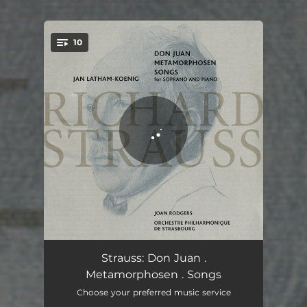
10
You're all set!
Don Juan, Op. 20
18:07
Strauss: Don Juan .
Metamorphosen . Songs
8 Gedichte aus 'Letzte Blätter', Op.10, TrV 141: VII. Die Zeitlose
01:48
Choose your preferred music service