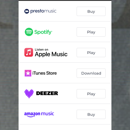
8 Gedichte aus 'Letzte Blätter', Op.10, TrV 141: VIII. Allerseelen
03:08
Buy
8 Gedichte aus 'Letzte Blätter', Op.10, TrV 141: IV. Die Georgine
03:40
8 Gedichte aus 'Letzte Blätter', Op.10, TrV 141: VI. Die Verschwiegenen
01:03
Play
Meeting, Op. 72
01:40
Red Roses, Op. 76
02:31
Play
The Rose Awoken, Op. 66
03:08
Tomorrow!, Op. 27, No. 4
04:21
Download
Metamorphosen for 23 Solo Strings
23:59
Play
Buy