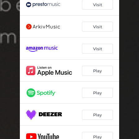
Atys in A Minor, D.585
04:02
Visit
Der Musensohn, D.764
01:52
Der Sänger, D.149
06:24
Visit
49 Deutsche Volkslieder, WoO 33: No. 29, Es war ein Markgraf überm Rhein
03:20
Visit
Des Knaben Wunderhorn: No. 7, Rheinlegendchen
03:05
Des Knaben Wunderhorn: No. 9, Wo die schönen Trompeten blasen
07:11
Play
6 Gesänge, Op. 75: No. 3, Aus Goethes Faust
02:05
Der Zwerg, D.771
05:04
Play
Liederkreis, Op. 39: No. 3, Waldesgespräch
02:13
Mörike-Lieder: No. 44, Der Feuerreiter
04:39
Play
12 Gesänge, Op. 8: No. 8, Hexenlied
02:05
Liederalbum für die Jugend, Op. 79: No. 13, Der Sandmann
01:51
Play