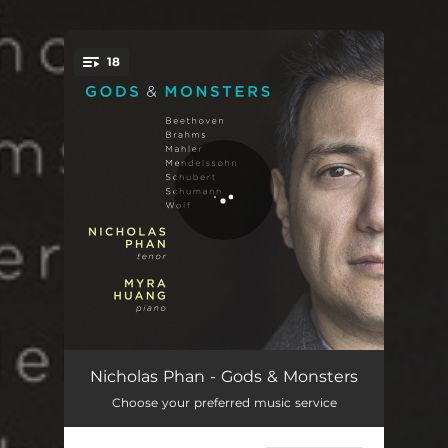
.
18
You're all set!
An die Leier in C Minor, D.737
04:06
Nicholas Phan - Gods & Monsters
Choose your preferred music service
Ganymed, D.544
03:51