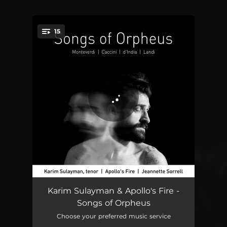
15
You're all set!
Quarto scherzo delle ariose vaghezze, 1624: Si dolce è ‘l tormento
03:36
Karim Sulayman & Apollo's Fire -
Songs of Orpheus
L’Orfeo, SV 318: Vi ricorda o bosch’ ombrosi
02:33
Choose your preferred music service