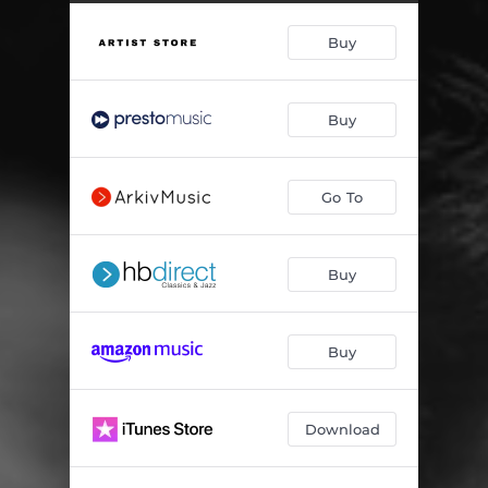
L’Orfeo, SV 318: Rosa del ciel
02:31
Buy
Le nuove musiche, 1602: Dolcissimo sospiro
02:56
Sonate concertate in stil moderno, Libro II, 1629: Sonata No. 2 in D Minor
05:29
Buy
L’Orfeo, SV 318: Tu se’ morta - Sinfonia
04:05
L’Euridice: Funeste piaggie
04:39
Go To
Sonata No. 1 in G Minor for Violin & Continuo
04:56
L’Orfeo, SV 318: Qual honor di te sia degno - Sinfonia
05:01
Buy
Sonata concertata XV, a Quattro voci
05:04
Le musiche da cantar solo, Milan 1609: Piangono al pianger mio
04:48
Buy
Quinto libro di arie da cantarsi ad una voce, 1637: Canta la cicaletta
04:38
Download
Secondo libro di arie da cantarsi ad una voce, 1627: T’amai gran tempo
06:22
Arie, scherzi, canzonette e madrigali a cantare e suonare, 1613: Non havea Febo ancora
02:43