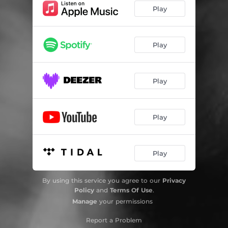
Play
Curtio precipitato et altri capricii,1638: Folle è ben che si crede
03:59
Play
Play
Play
Play
By using this service you agree to our
Privacy
Policy
and
Terms Of Use
.
Manage
your permissions
Report a Problem