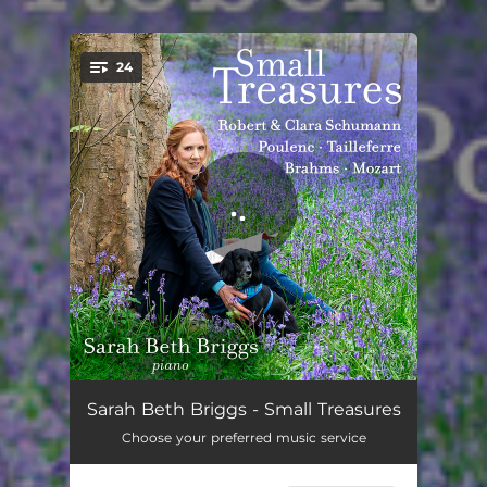
24
You're all set!
Waldszenen, Op. 82: I. Eintritt
02:07
Sarah Beth Briggs - Small Treasures
Choose your preferred music service
Waldszenen, Op. 82: II. Jäger auf der Lauer
01:34