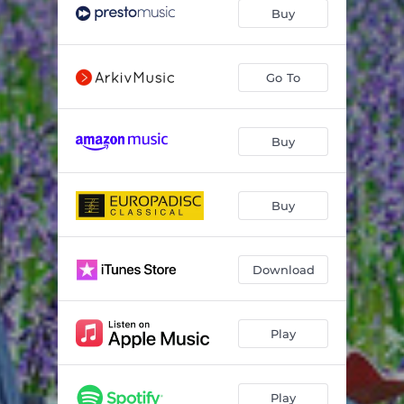
Waldszenen, Op. 82: III. Einsame Blumen
02:44
Buy
Waldszenen, Op. 82: IV. Verrufene Stelle
03:55
Waldszenen, Op. 82: V. Freundliche Landschaft
01:13
Go To
Waldszenen, Op. 82: VI. Herberge
02:14
Buy
Waldszenen, Op. 82: VII. Vogel als Prophet
03:20
Waldszenen, Op. 82: VIII. Jagdlied
02:52
Buy
Waldszenen, Op. 82: IX. Abschied
03:54
Impromptu in E Major
02:45
Download
Quatre Pièces Fugitives, Op. 15: I. Larghetto
03:10
Quatre Pièces Fugitives, Op. 15: II. Un poco agitato
02:25
Play
Quatre Pièces Fugitives, Op. 15: III. Andante espressivo
05:35
Quatre Pièces Fugitives, Op. 15: IV. Scherzo
02:36
Play