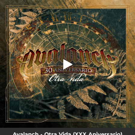
.
Otra Vida (30 Aniversario)
You're all set!
05:59
Otra Vida (30 Aniversario)
Avalanch - Otra Vida (XXX Aniversario)