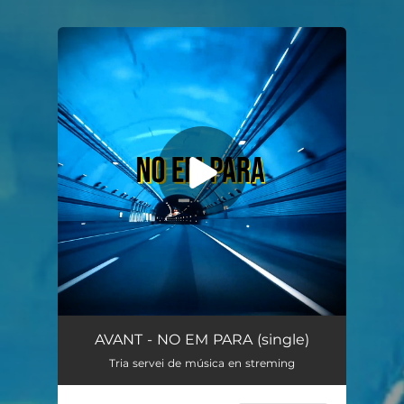
You're all set!
NO EM PARA
02:56
AVANT - NO EM PARA (single)
Tria servei de música en streming