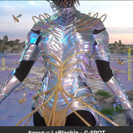
.
You're all set!
Awwz y LaBlackie - G-SPOT