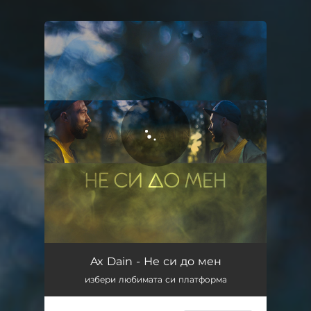
You're all set!
Не си до мен
03:31
Ax Dain - Не си до мен
избери любимата си платформа