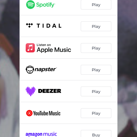
Não Há Mal Que o Samba Não Cure
03:44
Play
Um Filme de Amor
03:11
Samba da Primavera
03:35
Play
Embriagado Com a Solidão
03:17
Play
Brilhar Mais uma Vez
02:57
Aprendiz
02:57
Play
O Que o Amor Deixou Em Mim
03:23
Cintilante
03:20
Play
Samba Até Cair
03:47
Play
Buy