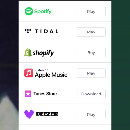
Introitus
--
Play
Syndsforundring
--
Kyrie
--
Play
Gloria
--
Tekstlesning
--
Buy
Credo
--
Forbønn
--
Play
Sanctus
--
Nattverdbønn og Vår Far
--
Download
Innstiftelsesord
--
Play
Agnus Dei
--
Nattverd
--