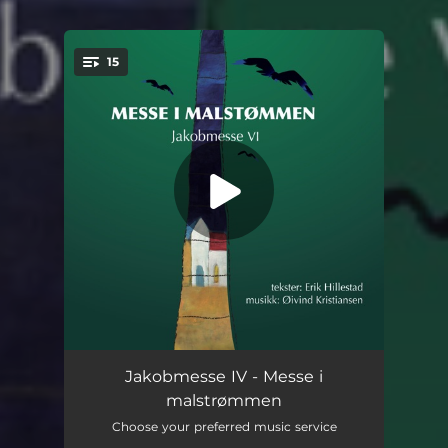
15
You're all set!
Messe i Malstrømmen - Hele Jakobmesse VI
--
Jakobmesse IV - Messe i
malstrømmen
Preludium
--
Choose your preferred music service