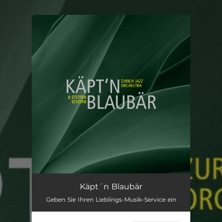
.
You're all set!
Käpt´n Blaubär
Geben Sie Ihren Lieblings-Musik-Service ein