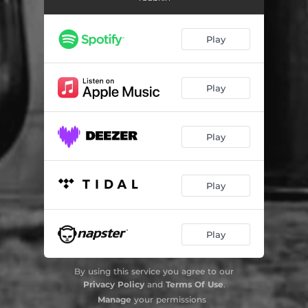
Play
Play
Play
Play
Play
By using this service you agree to our
Privacy Policy
and
Terms Of Use
.
Manage
your permissions