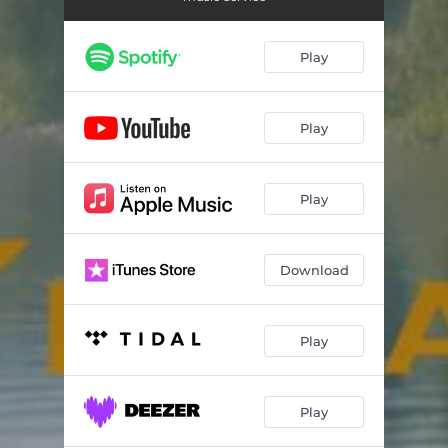
Play
Play
Play
Download
Play
Play