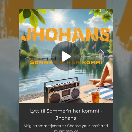
You're all set!
Sommer'n har kommi
03:28
Lytt til Sommer'n har kommi -
Jhohans
Velg strømmetjeneste / Choose your preferred
music service