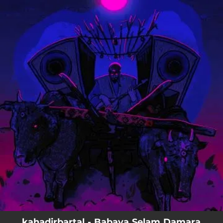
.
You're all set!
kahadirbartal - Babaya Selam Damara