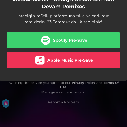
Devam Remixes
İstediğin müzik platformuna tıkla ve şarkımın
remixlerini 23 Temmuz'da ilk sen dinle!
Spotify Pre-Save
Apple Music Pre-Save
By using this service you agree to our
Privacy Policy
and
Terms Of
Use
.
Manage
your permissions
Report a Problem