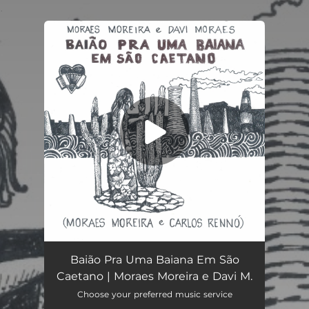
.
You're all set!
Baião Pra Uma Baiana em São Caetano
04:09
Baião Pra Uma Baiana Em São
Caetano | Moraes Moreira e Davi M.
Choose your preferred music service