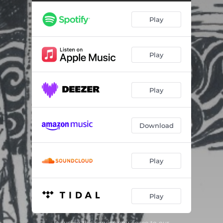
Play
Play
Play
Download
Play
Play
By using this service you agree to our