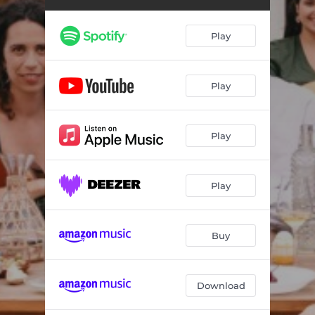
Play
Play
Play
Play
Buy
Download