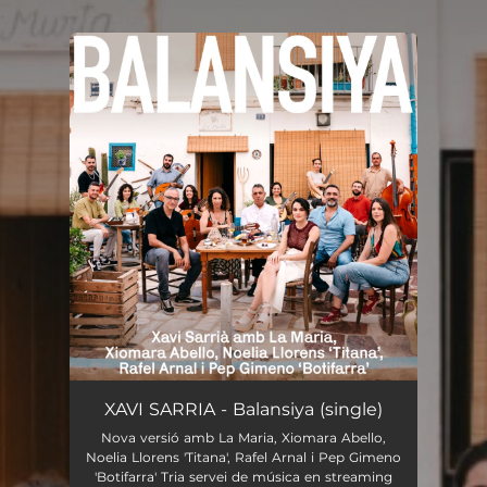
.
You're all set!
Balansiya
03:34
XAVI SARRIA - Balansiya (single)
Nova versió amb La Maria, Xiomara Abello,
Noelia Llorens 'Titana', Rafel Arnal i Pep Gimeno
'Botifarra' Tria servei de música en streaming