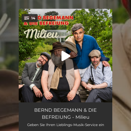
.
14
You're all set!
Es hat einen Vorfall gegeben
--
BERND BEGEMANN & DIE
BEFREIUNG - Milieu
Hallo Bett
--
Geben Sie Ihren Lieblings-Musik-Service ein