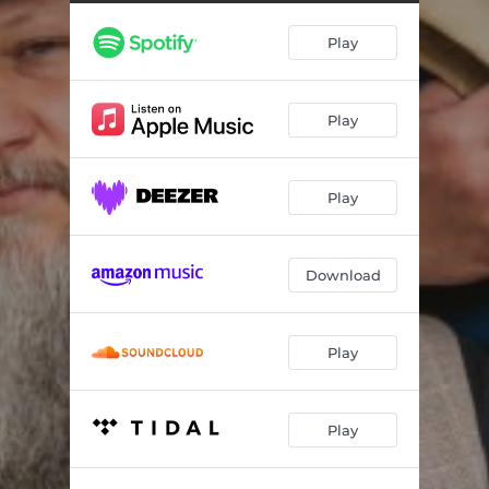
Kann Kein Allein Mehr
02:45
Play
Ich wünsche es mir trotzdem
--
Ich muss berührt werden
--
Play
Die Nachteile
--
(Der weltweit führende Experte für) Patrizia Dombrowski
--
Play
Sophia Thiel
--
Unsere Liebe tief und tödlich
--
Download
Kleinste Sekte
--
Die kleinen Dinge
--
Play
Scheiße Mann, echt jetzt...?!?
02:20
Play
Gemäßiigt ist das neue Radikal
02:00
Die vielen Anderen
--