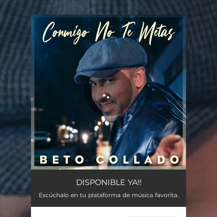
You're all set!
Conmigo No Te Metas
03:59
DISPONIBLE YA!!
Escúchalo en tu plataforma de música favorita.