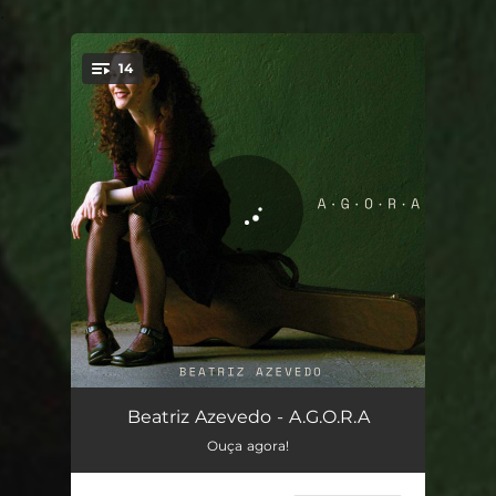
.
14
You're all set!
Agora
01:03
Beatriz Azevedo - A.G.O.R.A
Ouça agora!
Canto
03:22