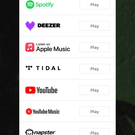
Átimo
03:02
Play
Sem Fronteiras
03:39
Afrodite
02:47
Play
Toda Musa
03:41
Play
La Vie en Rose
02:51
Minha Música Não É Minha Não
03:22
Play
Reveiller
03:21
Se o Chão Se Abrir
02:15
Play
Insensatez
04:52
Mulher É Bruxa
02:30
Play
De Repente
03:46
Toda Sorte
03:39
Play