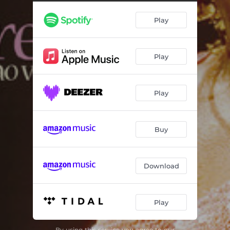
Cartão de Visita
03:22
Play
Pra Que Discutir Com Madame?
02:54
O Neguinho e a Senhorita
05:54
Play
Exagero
03:50
Dor de Cotovelo
04:19
Play
Pranto Livre
04:44
Palmas No Portão
03:43
Buy
Lata D'água
02:59
Telecoteco
02:32
Download
Malandro
05:06
Play
Beija-Me
03:29
By using this service you agree to our