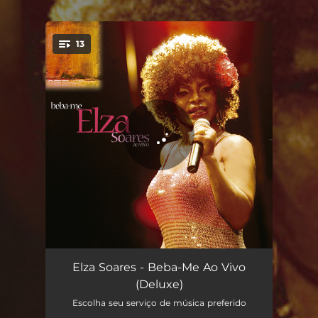
.
13
You're all set!
Meu Guri
01:08
Elza Soares - Beba-Me Ao Vivo
(Deluxe)
Estatutos de Gafieira
02:51
Escolha seu serviço de música preferido