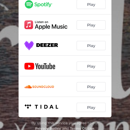
Play
Play
Play
Play
Play
Play
By using this service you agree to our
Privacy Policy
and
Terms Of Use
.