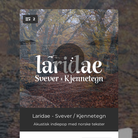
.
2
You're all set!
Svever
05:12
Laridae - Svever / Kjennetegn
Akustisk indiepop med norske tekster
Kjennetegn
04:16