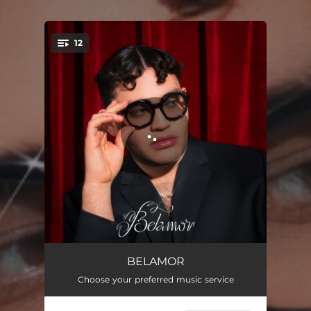
12
You're all set!
OJALA
03:39
BELAMOR
Choose your preferred music service
OTRAS MUJERES
03:00