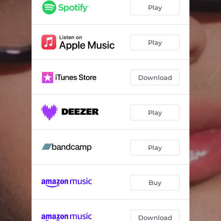
NADA ES SEGURO
03:24
Play
SOFTWARE
02:23
ALGUIEN COMO TÙ
03:07
Play
ENSEÑAME (TEACH ME)
02:53
Download
BESO
02:45
QUISIERAS DE MI
03:01
Play
LOCO
03:43
WHAT CAN YOU DO?
03:34
Play
REGRESARAS
03:32
FELIZ
03:18
Buy
Download