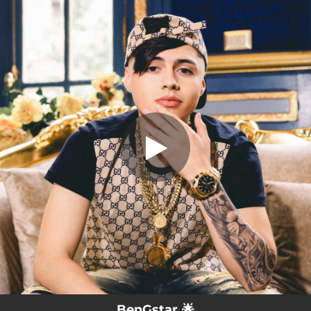
.
You're all set!
BenGstar 🌟