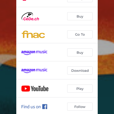
Meimuna
04:07
Buy
La tristesse du diable
03:31
Le grand cormoran
04:28
Go To
Buy
Download
Play
Follow