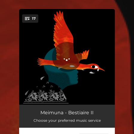
17
You're all set!
Au-Delà
03:35
Meimuna - Bestiaire II
Choose your preferred music service
Dans le Noir
04:34