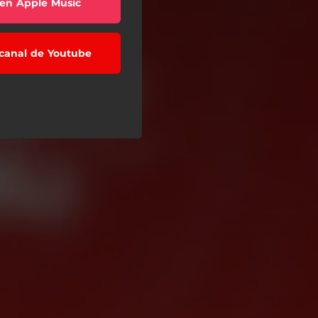
en Apple Music
l canal de Youtube