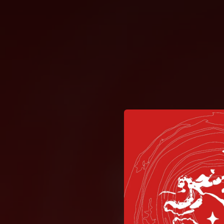
.
You're all set!