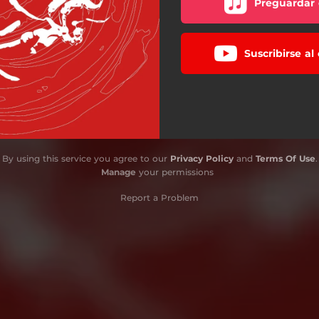
Preguardar 
Suscribirse a
By using this service you agree to our
Privacy Policy
and
Terms Of Use
.
Manage
your permissions
Report a Problem