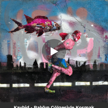
.
Balığın Gölgesiyle Koşmak
You're all set!
02:11
Balığın Gölgesiyle Koşmak
Kaybid - Balığın Gölgesiyle Koşmak