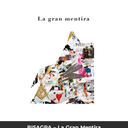
.
You're all set!
BISAGRA – La Gran Mentira