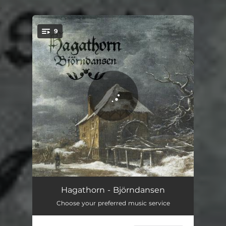
.
9
You're all set!
Metsän Kuningas
06:53
Hagathorn - Björndansen
Choose your preferred music service
Björndansen
03:34