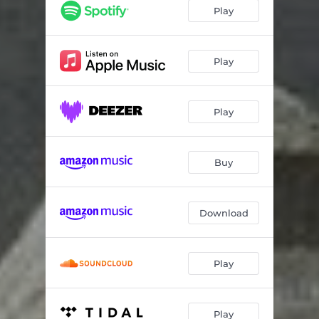
Skog Brudmarsch
05:49
Play
Polska från Hälleforsnäs
02:58
Ängsälvor
04:32
Play
Vänner och Fränder
03:37
Play
Hia Hia Svärmor
02:39
Stures Schottis
02:58
Buy
Hvittenland
03:30
Download
Play
Play