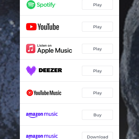
Pimba das Mulheres - Versão 2021
03:23
Play
Tic-Tic das Mulheres - Versão 2021
02:53
Põe a Mãozinha
03:42
Play
Mexes Comigo
03:28
Play
Até Te Passas
03:25
Aguenta-Te À Bomboca
03:29
Play
O Ginga Ginga
03:23
Encontrei o Amor
03:42
Play
Estás Despedido
03:46
Coisinha Bonita
03:42
Buy
Baila Comigo, Baila Amor
02:47
És um Rico Homem
03:18
Download