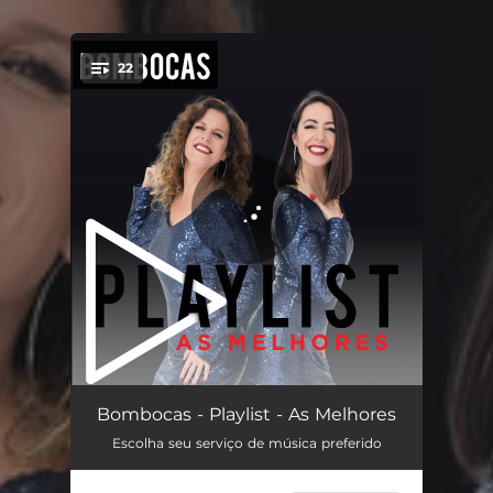
.
22
You're all set!
Tum Tum Tum
03:07
Bombocas - Playlist - As Melhores
Escolha seu serviço de música preferido
Roda Roda a Cabecinha
03:38