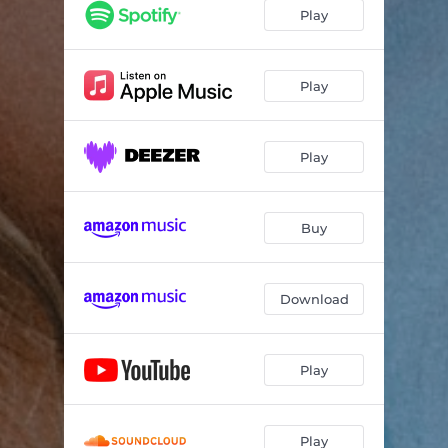
Je serre les dents
03:29
Play
Novembre dans mon corps
03:42
Tout
04:04
Play
Étoile polaire
03:30
Play
Enlace-moi
02:56
Et là?
03:59
Buy
Download
Play
Play