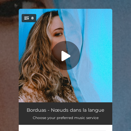
.
8
You're all set!
Noeuds dans la langue
03:24
Borduas - Nœuds dans la langue
Choose your preferred music service
Si je sais
03:12