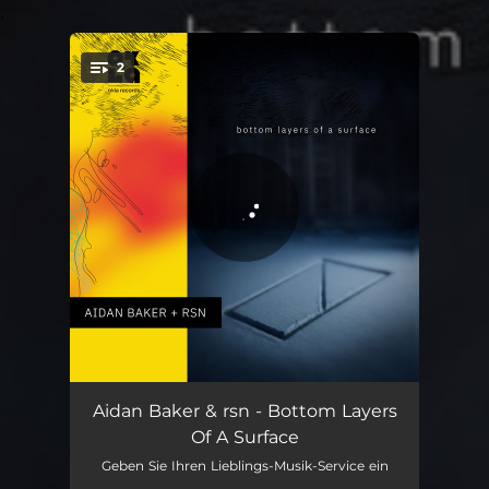
.
2
You're all set!
Connecting Point
20:02
Aidan Baker & rsn - Bottom Layers
Of A Surface
Seperation Layer
19:48
Geben Sie Ihren Lieblings-Musik-Service ein