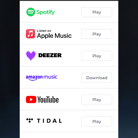
Play
Play
Play
Download
Play
Play