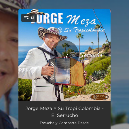
.
12
You're all set!
Oasis de Amor
03:11
Jorge Meza Y Su Tropi Colombia -
El Serrucho
Mambo Loco
04:45
Escucha y Comparte Desde: