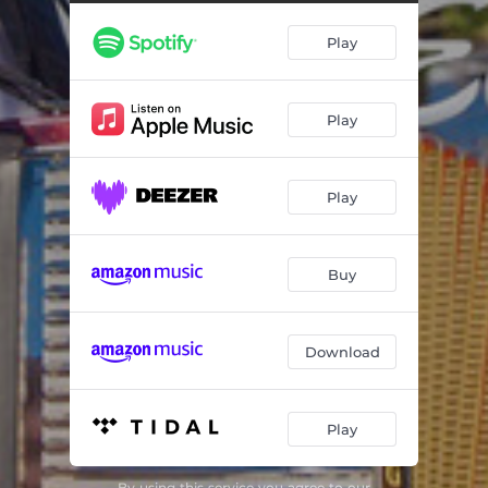
El Serrucho
03:54
Play
Amarillo Azul y Rojo
04:22
Contestación a la Guarapera - el Pulque
04:06
Play
Esta Tan Buena
04:08
Alcoholizado
03:10
Play
No Te Vayas Corazón
02:33
A Pesar de Todo
03:19
Buy
El Amor
04:44
Cumbia de Cartagena
04:46
Download
La Cumbia de los Ratones
04:52
Play
By using this service you agree to our