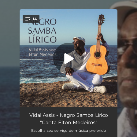
14
You're all set!
Onde a Dor Não Tem Razão
02:53
Vidal Assis - Negro Samba Lírico
"Canta Elton Medeiros"
Mascarada (feat. Chico Buarque)
02:50
Escolha seu serviço de música preferido