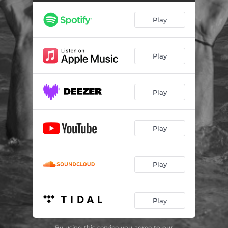
Play
Play
Play
Play
Play
Play
By using this service you agree to our