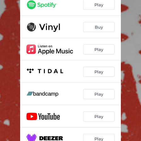
Eyes of the Satellite
03:06
Play
Apparently
03:36
AIR
04:40
Buy
SHINE
03:28
Play
Walkhigh
03:54
Raw Edge
04:45
Play
Magic Hills
03:52
Inadattabilità
04:22
Play
Street Inside
04:27
Play
Play