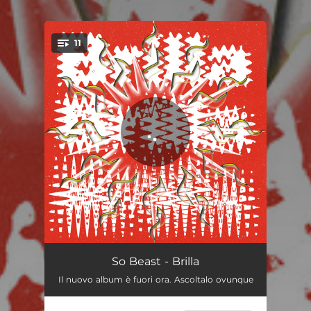
.
11
You're all set!
DARK
04:14
So Beast - Brilla
Il nuovo album è fuori ora. Ascoltalo ovunque
Screenlight
04:08