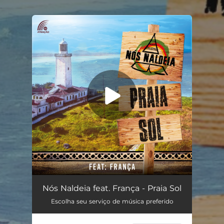
.
You're all set!
Praia Sol (feat. França)
02:50
Nós Naldeia feat. França - Praia Sol
Escolha seu serviço de música preferido