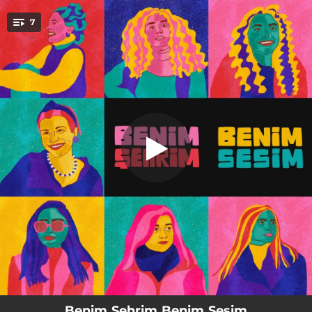
.
7
Tarî
You're all set!
02:51
Tarî
03:36
Sinitheia
02:40
Diyarbekir
05:09
Karataş Basmane
03:37
Bergama Paradoksu
03:22
Kayıp
04:34
Stranger
Benim Şehrim Benim Sesim