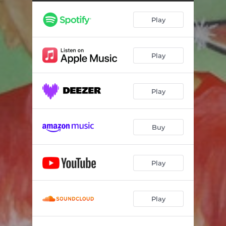
Esmero
01:22
Play
Universo Paralelo
03:43
Pilla
00:58
Play
Play
Buy
Play
Play