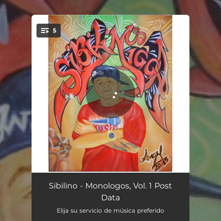
.
5
You're all set!
Bruto
00:58
Sibilino - Monologos, Vol. 1 Post
Data
La Duda
01:21
Elija su servicio de música preferido