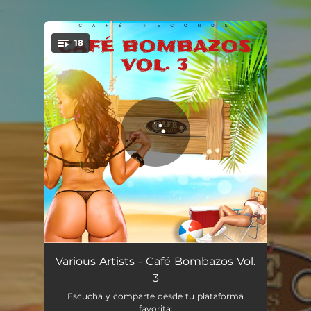
.
18
You're all set!
Boquita Salá
02:56
Various Artists - Café Bombazos Vol.
3
Avivamiento en la Navidad
04:48
Escucha y comparte desde tu plataforma
favorita: