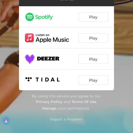
La Continuación
03:55
Medellín
02:31
Play
Jardinero de Tu Amor
03:08
Quiero Amanecer
02:37
Play
El Chismoso
04:00
Play
Patacón Pisao
03:58
Amigos Con Derechos
03:48
Play
Mientras Mas Metas (Las Metas de la Vida)
03:03
Donde Está Nuestro Amor
04:51
By using this service you agree to our
Privacy Policy
and
Terms Of Use
.
Por Que Te Tengo Que Olvidar
04:30
Manage
your permissions
Por Ti Ni un Trago
03:13
Report a Problem
A Bailar
03:06