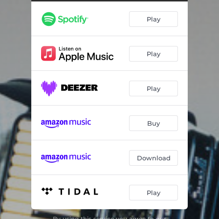
Eu Só Quero um Xodó
02:54
Play
Baião
03:06
Feijoada / Pagode Russo / O Sanfoneiro Só Tocava Isso
04:35
Play
Cada um Belisca um Pouco
04:15
Nilopolitano
02:48
Play
Sabiá / Numa Sala de Rebouco / Xote das Meninas
04:44
Adeus Maria Fulô
03:30
Buy
Isso Aqui Ta Bom Demais / Quero Chá / Pedras Que Cantam
02:52
Roseira do Norte
03:45
Download
Asa Branca
03:35
Play
By using this service you agree to our