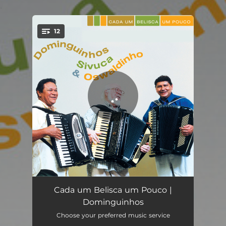
.
12
You're all set!
Feira de Mangaio
04:09
Cada um Belisca um Pouco |
Dominguinhos
Dança da Moda / Qui Nem Jiló / Fuga da África
03:45
Choose your preferred music service