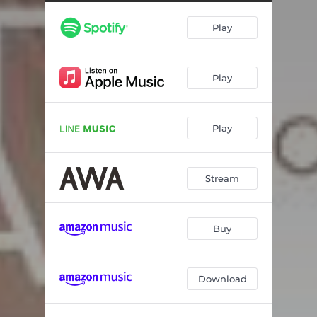
ワルツ 第1番 変ホ長調 作品18 「華麗なる大円舞曲」
03:25
Play
あなたが欲しい
03:23
5つの小品 作品81 第2番 ロンディーノ
03:29
Play
弦楽五重奏曲 ホ長調 作品11 第5番 G.275: 第3楽章: メヌエット
03:43
イタリア協奏曲 ヘ長調 BWV971: 第1楽章
03:11
Play
組曲「惑星」作品32 第4曲: 木星 (ジュピター)
03:07
ブランデンブルク協奏曲 第4番 ト長調 BWV1049: 第3楽章:プレスト
03:25
Stream
舞踏への勧誘 変ニ長調 作品65
03:37
パルティータ 第1番 変ロ長調 BWV825 第5曲: メヌエットI&II
03:14
Buy
ポロネーズ 第3番 イ長調 作品40の1 「軍隊」
03:31
Download
ワルツ第6番 変ニ長調 「子犬のワルツ」 作品64 第1番
03:05
ヴァイオリン協奏曲集「四季」 作品8 第4番 ヘ短調 RV297「冬」: 第2楽章: ラルゴ
03:32