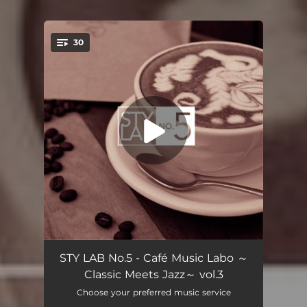
.
30
You're all set!
ヴァイオリン協奏曲集「四季」 作品8第1番 ホ長調 RV269「春」: 第1楽章
03:26
STY LAB No.5 - Café Music Labo ～
Classic Meets Jazz～ vol.3
無言歌 イ長調 作品62 第6番 「春の歌」
03:19
Choose your preferred music service