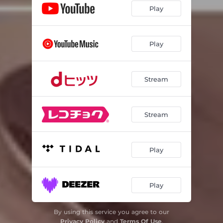
Play
ピアノ協奏曲 イ短調 作品16: 第1楽章
03:21
ピアノ・ソナタ へ長調 Hob.XVI 23: 第2楽章
03:14
Play
カンタータ 第147番 「心と口と行いと生きざまもて」 BWV147 コラール:「主よ、人の望みの喜びよ」
03:20
組曲「動物の謝肉祭」より 第13曲: 白鳥
03:34
Stream
無伴奏チェロ組曲 第3番 ハ長調 BWV1009 第6曲: ジーグ
03:08
Stream
愛の夢 S541/R211 第3番 ノクターン 変イ長調
03:15
白鳥の歌 D.957 第4番 セレナード
03:23
Play
ピアノ・ソナタ 第14番 嬰ハ短調 作品27 第2番 「月光」: 第1楽章
03:12
金婚式
04:48
Play
ブランデンブルグ協奏曲 第3番 ト長調 BWV1048: 第1楽章
03:08
By using this service you agree to our
5つの小品「樹の組曲」 作品75 第5曲 「樅の木」
03:21
Privacy Policy
and
Terms Of Use
.