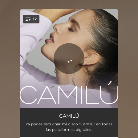
.
12
You're all set!
Sirena
02:28
CAMILÚ
Ya podés escuchar mi disco "Camilú" en todas
Me Enamoré
02:40
las plataformas digitales.