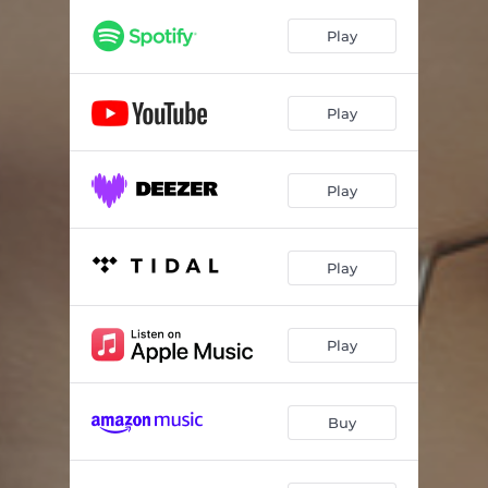
Modo Avión
03:08
Play
Tiempo
02:44
Sabía
03:00
Play
Ya Me Habré Ido
03:34
Que Te Vaya Bien
03:06
Play
Dejarte Ir
03:03
Se Me Quiebra la Voz
03:12
Play
No Nos Queda Nada
02:55
Play
Villana
02:22
A Solas
03:06
Buy