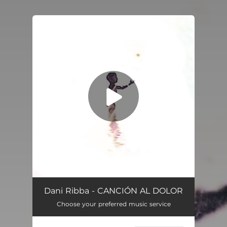
You're all set!
CANCIÓN AL DOLOR
02:21
Dani Ribba - CANCIÓN AL DOLOR
Choose your preferred music service