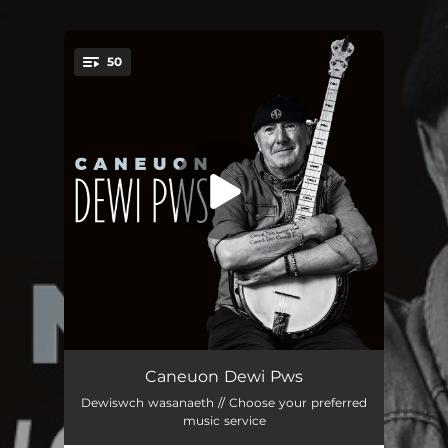
.
50
You're all set!
Marwnad Llon Wili John
02:47
Caneuon Dewi Pws
Dewiswch wasanaeth // Choose your preferred
Dan Ddŵr Oer y Llyn
03:12
music service