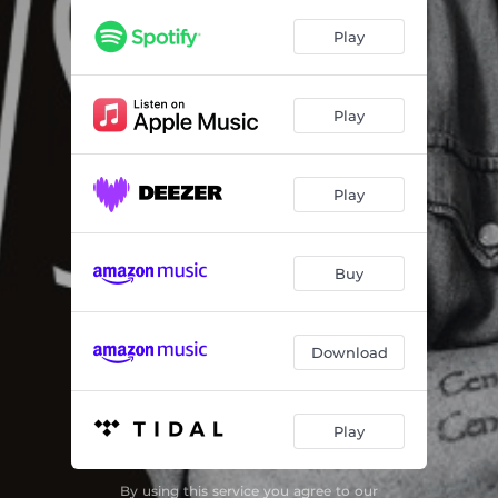
Blaenau Ffestiniog
04:36
Play
Lleucu Llwyd
03:12
Godro'r Fuwch
03:30
Play
Mae Rhywun Wedi Dwyn Fy Nhrwyn
04:36
Nwy Yn Y Nen
04:22
Play
Ia Ia 'Na Fe
03:49
Dyn Ni Ddim yn Mynd i Birmingham
03:59
Buy
Dilyn Colomen
04:32
Download
Mae Gen i Gariad
02:26
Ble'r Aeth Yr Haul
01:59
Play
Cân y Stiwdants
04:43
Gwrandewch
09:10
By using this service you agree to our